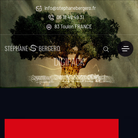
info@stephanebergero.fr
06 18 48 49 31
83 Toulon FRANCE
DIGIPACK