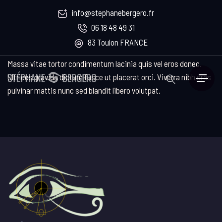
info@stephanebergero.fr
06 18 48 49 31
83 Toulon FRANCE
Massa vitae tortor condimentum lacinia quis vel eros donec.
Ultrices gravida dictum fusce ut placerat orci. Viverra nibh cras
pulvinar mattis nunc sed blandit libero volutpat.